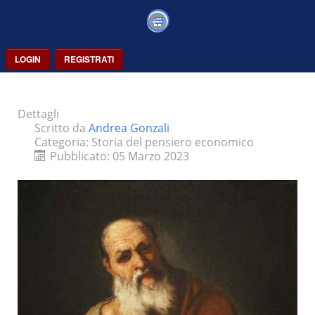
LOGIN
REGISTRATI
Dettagli
Scritto da
Andrea Gonzali
Categoria:
Storia del pensiero economico
Pubblicato: 05 Marzo 2023