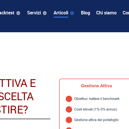
acktest
Servizi
Articoli
Blog
Chi siamo
Con
TTIVA E
 SCELTA
TIRE?