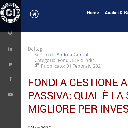
Home
Analisi & B
Dettagli
Scritto da
Andrea Gonzali
Categoria:
Fondi, ETF e Indici
Pubblicato: 01 Febbraio 2021
FONDI A GESTIONE A
PASSIVA: QUAL È LA
MIGLIORE PER INVES
03
Lug
2026