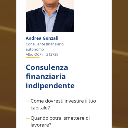
Andrea Gonzali
Consulente finanziario
autonomo
Albo OCF n. 212739
Consulenza
finanziaria
indipendente
—
Come dovresti investire il tuo
capitale?
—
Quando potrai smettere di
lavorare?