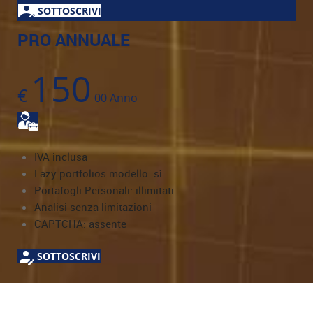
SOTTOSCRIVI
PRO ANNUALE
150
€
00
Anno
IVA inclusa
Lazy portfolios modello: sì
Portafogli Personali: illimitati
Analisi senza limitazioni
CAPTCHA: assente
SOTTOSCRIVI