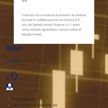
ore.
Il servizio di consulenza è prestato da Andrea
Gonzali in collaborazione con Futura SCF,
non da Dedalo Invest Finance s.r.l. I piani
sotto indicati riguardano i servizi online di
Dedalo Invest.
BASIC
Gratuito
0
€
00
Piano gratuito
Lazy portfolios modello: no