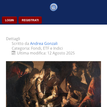
LOGIN
REGISTRATI
Dettagli
Scritto da
Andrea Gonzali
Categoria:
Fondi, ETF e Indici
Ultima modifica: 12 Agosto 2025