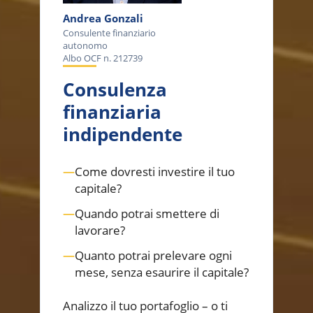
Andrea Gonzali
Consulente finanziario
autonomo
Albo OCF n. 212739
Consulenza
finanziaria
indipendente
—
Come dovresti investire il tuo
capitale?
—
Quando potrai smettere di
lavorare?
—
Quanto potrai prelevare ogni
mese, senza esaurire il capitale?
Analizzo il tuo portafoglio – o ti