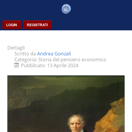
LOGIN
REGISTRATI
Dettagli
Scritto da
Andrea Gonzali
Categoria:
Storia del pensiero economico
Pubblicato: 13 Aprile 2024