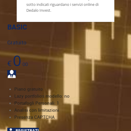
sotto indicati riguardano i servizi online di
Dedalo Invest.
BASIC
Gratuito
0
€
00
Piano gratuito
Lazy portfolios modello: no
Portafogli Personali: 1
Analisi con limitazioni
Presenza CAPTCHA
REGISTRATI