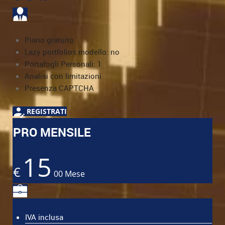
Piano gratuito
Lazy portfolios modello: no
Portafogli Personali: 1
Analisi con limitazioni
Presenza CAPTCHA
REGISTRATI
PRO MENSILE
15
€
00
Mese
IVA inclusa