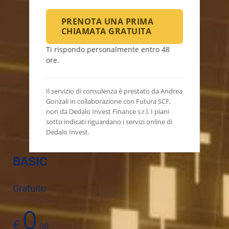
PRENOTA UNA PRIMA
CHIAMATA GRATUITA
Ti rispondo personalmente entro 48
ore.
Il servizio di consulenza è prestato da Andrea
Gonzali in collaborazione con Futura SCF,
non da Dedalo Invest Finance s.r.l. I piani
sotto indicati riguardano i servizi online di
Dedalo Invest.
BASIC
Gratuito
0
€
00