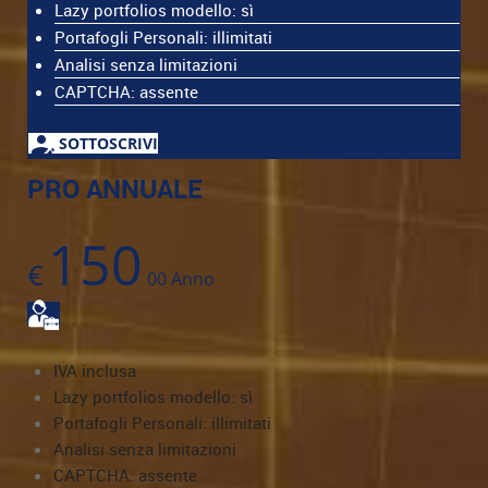
Lazy portfolios modello: sì
Portafogli Personali: illimitati
Analisi senza limitazioni
CAPTCHA: assente
SOTTOSCRIVI
PRO ANNUALE
150
€
00
Anno
IVA inclusa
Lazy portfolios modello: sì
Portafogli Personali: illimitati
Analisi senza limitazioni
CAPTCHA: assente