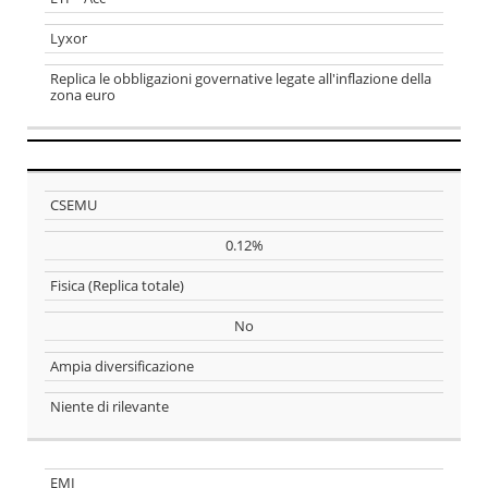
Lyxor
Replica le obbligazioni governative legate all'inflazione della
zona euro
CARATTERISTICHE
Ticker
CSEMU
DEGLI ETF CHE
TER
COMPONGONO IL
0.12%
COUCH POTATO
Replica
Fisica (Replica totale)
No
Hedging
Ampia diversificazione
PRO
Niente di rilevante
CONTRO
EMI