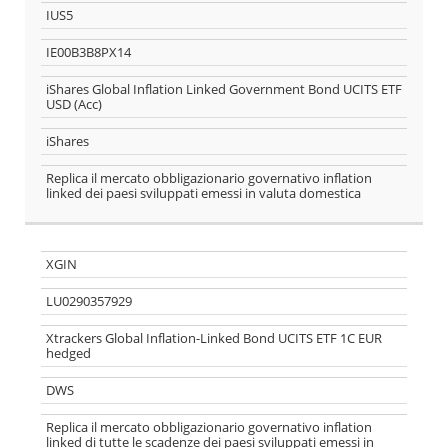
GLI ETF
Ticker
IUS5
SEGUENTI
ISIN
SONO
IE00B3B8PX14
POSSIBILI
Nome
iShares Global Inflation Linked Government Bond UCITS ETF
ALTERNATIVE
USD (Acc)
DELL'ETF:
Società
iShares
emittente
EMI
Replica il mercato obbligazionario governativo inflation
Descrizione
linked dei paesi sviluppati emessi in valuta domestica
LA LISTA È
ORIENTATIVA
E NON
XGIN
PRETENDE DI
ESSERE
ESAUSTIVA
LU0290357929
Xtrackers Global Inflation-Linked Bond UCITS ETF 1C EUR
hedged
DWS
Replica il mercato obbligazionario governativo inflation
linked di tutte le scadenze dei paesi sviluppati emessi in