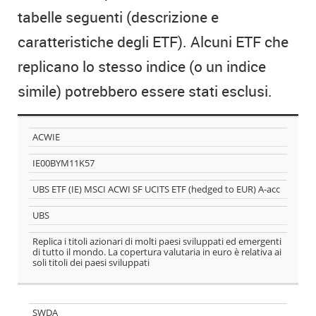
tabelle seguenti (descrizione e
caratteristiche degli ETF). Alcuni ETF che
replicano lo stesso indice (o un indice
simile) potrebbero essere stati esclusi.
GLI ETF
Ticker
ACWIE
SEGUENTI
ISIN
SONO
IE00BYM11K57
POSSIBILI
Nome
UBS ETF (IE) MSCI ACWI SF UCITS ETF (hedged to EUR) A-acc
ALTERNATIVE
UBS
DELL'ETF:
Società
emittente
CSEMU
Replica i titoli azionari di molti paesi sviluppati ed emergenti
di tutto il mondo. La copertura valutaria in euro è relativa ai
Descrizione
soli titoli dei paesi sviluppati
LA LISTA È
ORIENTATIVA
E NON
SWDA
PRETENDE DI