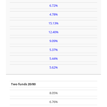
USD
STANDARD
1985
6.72%
ANNUALIZZATA
DEI
4.78%
RENDIMENTI
USD
DEI LAZY
2000
PORTFOLIOS
15.13%
USD
12.40%
2010
9.09%
USD→EUR
5.37%
1985
5.44%
USD
→
EUR
2000
5.62%
USD
→
EUR
2010
Two funds 20/80
EUR
8.05%
1985
6.76%
EUR