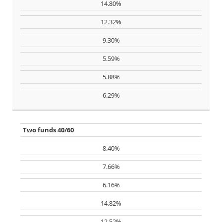
14.80%
12.32%
9.30%
5.59%
5.88%
6.29%
Two funds 40/60
8.40%
7.66%
6.16%
14.82%
12.52%