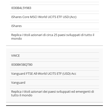
ESSERE
ESAUSTIVA
IE00B4L5Y983
iShares Core MSCI World UCITS ETF USD (Acc)
iShares
Replica i titoli azionari di circa 25 paesi sviluppati di tutto il
mondo
VWCE
IE00BK5BQT80
Vanguard FTSE All-World UCITS ETF (USD) Acc
Vanguard
Replica i titoli azionari dei paesi sviluppati ed emergenti di
tutto il mondo