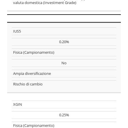
valuta domestica (Investment Grade)
Ticker
IUS5
TER
0.20%
Replica
Fisica (Campionamento)
No
Hedging
Ampia diversificazione
PRO
Rischio di cambio
CONTRO
XGIN
0.25%
Fisica (Campionamento)