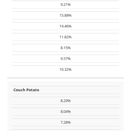
9.21%
15.88%
14.46%
11.82%
8.15%
9.57%
10.32%
Couch Potato
8.29%
8.04%
7.28%