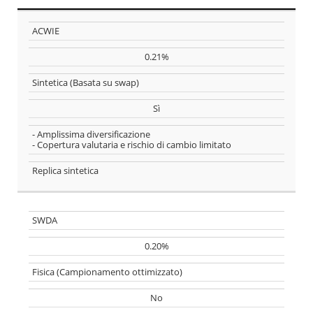
Ticker
ACWIE
TER
0.21%
Replica
Sintetica (Basata su swap)
Sì
Hedging
- Amplissima diversificazione
PRO
- Copertura valutaria e rischio di cambio limitato
CONTRO
Replica sintetica
SWDA
0.20%
Fisica (Campionamento ottimizzato)
No