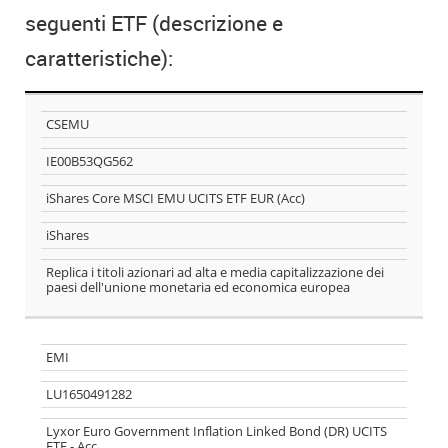
seguenti ETF (descrizione e
caratteristiche):
DESCRIZIONE
Ticker
CSEMU
DEGLI ETF CHE
ISIN
COMPONGONO
IE00B53QG562
IL COUCH
Nome
iShares Core MSCI EMU UCITS ETF EUR (Acc)
POTATO
iShares
Società
emittente
Replica i titoli azionari ad alta e media capitalizzazione dei
paesi dell'unione monetaria ed economica europea
Descrizione
EMI
LU1650491282
Lyxor Euro Government Inflation Linked Bond (DR) UCITS
ETF - Acc