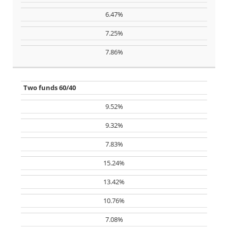
6.47%
7.25%
7.86%
Two funds 60/40
9.52%
9.32%
7.83%
15.24%
13.42%
10.76%
7.08%