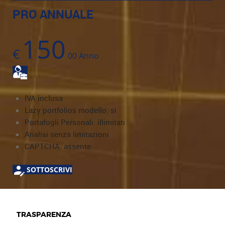
PRO ANNUALE
150
€
00
Anno
IVA inclusa
Lazy portfolios modello: sì
Portafogli Personali: illimitati
Analisi senza limitazioni
CAPTCHA: assente
SOTTOSCRIVI
TRASPARENZA