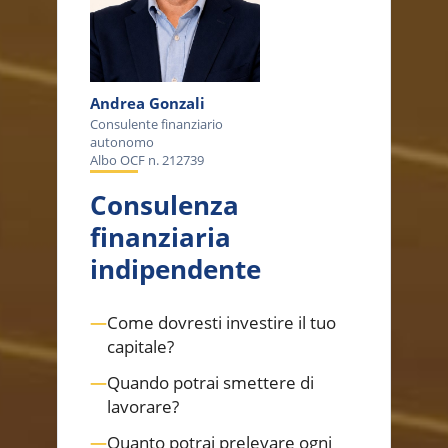
Andrea Gonzali
Consulente finanziario
autonomo
Albo OCF n. 212739
Consulenza
finanziaria
indipendente
—
Come dovresti investire il tuo
capitale?
—
Quando potrai smettere di
lavorare?
—
Quanto potrai prelevare ogni