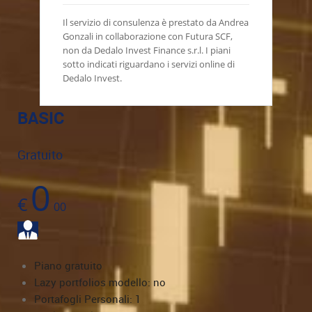
Il servizio di consulenza è prestato da Andrea
Gonzali in collaborazione con Futura SCF,
non da Dedalo Invest Finance s.r.l. I piani
sotto indicati riguardano i servizi online di
Dedalo Invest.
BASIC
Gratuito
0
€
00
Piano gratuito
Lazy portfolios modello: no
Portafogli Personali: 1