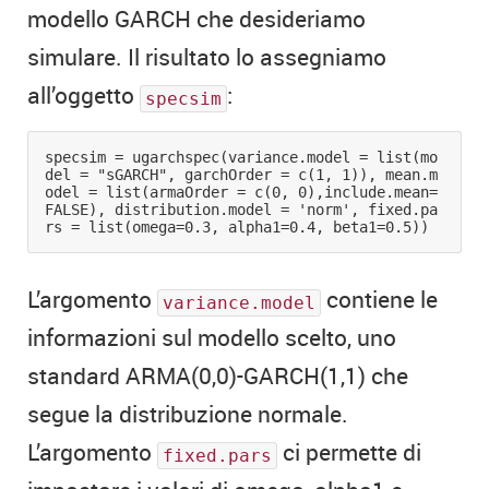
modello GARCH che desideriamo
simulare. Il risultato lo assegniamo
all’oggetto
:
specsim
specsim = ugarchspec(variance.model = list(mo
del = "sGARCH", garchOrder = c(1, 1)), mean.m
odel = list(armaOrder = c(0, 0),include.mean=
FALSE), distribution.model = 'norm', fixed.pa
rs = list(omega=0.3, alpha1=0.4, beta1=0.5))
L’argomento
contiene le
variance.model
informazioni sul modello scelto, uno
standard ARMA(0,0)-GARCH(1,1) che
segue la distribuzione normale.
L’argomento
ci permette di
fixed.pars