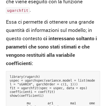
che viene eseguito con la funzione
.
ugarchfit
Essa ci permette di ottenere una grande
quantità di informazioni sul modello; in
questo contesto
ci interessano soltanto i
parametri che sono stati stimati e che
vengono restituiti alla variabile
coefficienti:
library(rugarch)

uspec = ugarchspec(variance.model = list(mode
l = "sGARCH", garchOrder = c(1, 1)))

fit = ugarchfit(spec = uspec, data = eps)

coefficienti = coef(fit)

show(coefficienti)

         mu         ar1         ma1       ome