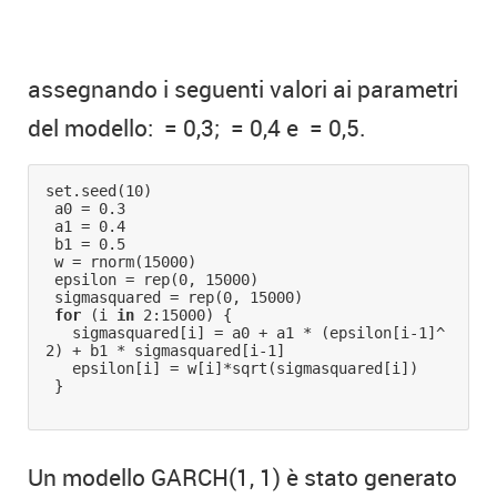
assegnando i seguenti valori ai parametri
del modello:
= 0,3;
= 0,4 e
= 0,5.
set.seed(10)
 a0 = 0.3
 a1 = 0.4
 b1 = 0.5
 w = rnorm(15000)
 epsilon = rep(0, 15000)
 sigmasquared = rep(0, 15000)
for 
(i 
in 
2:15000) {
   sigmasquared[i] = a0 + a1 * (epsilon[i-1]^
2) + b1 * sigmasquared[i-1]
   epsilon[i] = w[i]*sqrt(sigmasquared[i])
 }
Un modello GARCH(1, 1) è stato generato