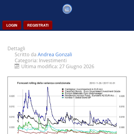
LOGIN
REGISTRATI
Dettagli
Scritto da
Andrea Gonzali
Categoria:
Investimenti
Ultima modifica: 27 Giugno 2026