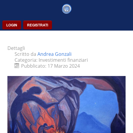
LOGIN
REGISTRATI
Dettagli
Scritto da
Andrea Gonzali
Categoria:
Investimenti finanziari
Pubblicato: 17 Marzo 2024