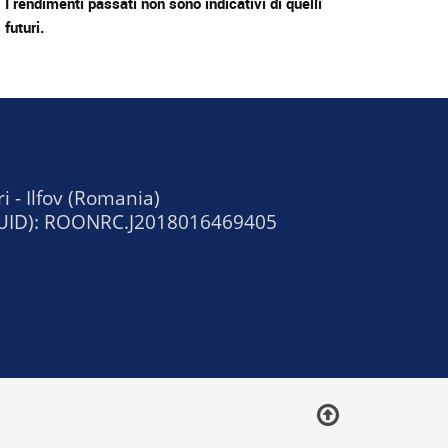
I rendimenti passati non sono indicativi di quelli
futuri.
ri - Ilfov (Romania)
 (EUID): ROONRC.J2018016469405