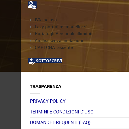
IVA inclusa
Lazy portfolios modello: sì
Portafogli Personali: illimitati
Analisi senza limitazioni
CAPTCHA: assente
SOTTOSCRIVI
TRASPARENZA
PRIVACY POLICY
TERMINI E CONDIZIONI D'USO
DOMANDE FREQUENTI (FAQ)