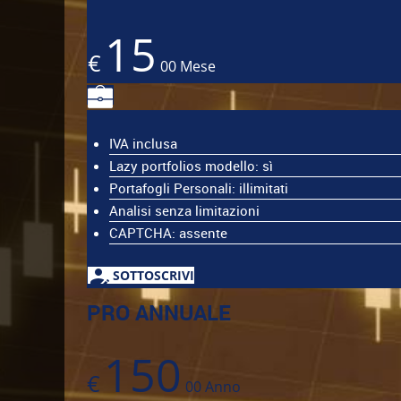
15
€
00
Mese
IVA inclusa
Lazy portfolios modello: sì
Portafogli Personali: illimitati
Analisi senza limitazioni
CAPTCHA: assente
SOTTOSCRIVI
PRO ANNUALE
150
€
00
Anno