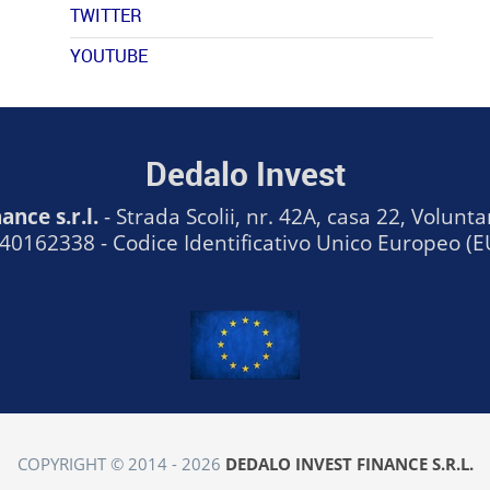
TWITTER
YOUTUBE
Dedalo Invest
ance s.r.l.
- Strada Scolii, nr. 42A, casa 22, Volunta
): 40162338 - Codice Identificativo Unico Europeo
COPYRIGHT © 2014 - 2026
DEDALO INVEST FINANCE S.R.L.