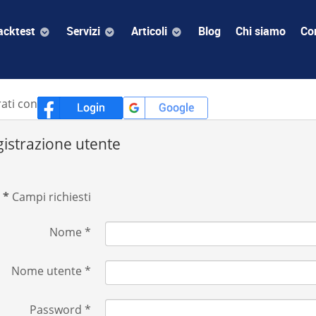
acktest
Servizi
Articoli
Blog
Chi siamo
Con
rati con
istrazione utente
*
Campi richiesti
Nome
*
Nome utente
*
Password
*