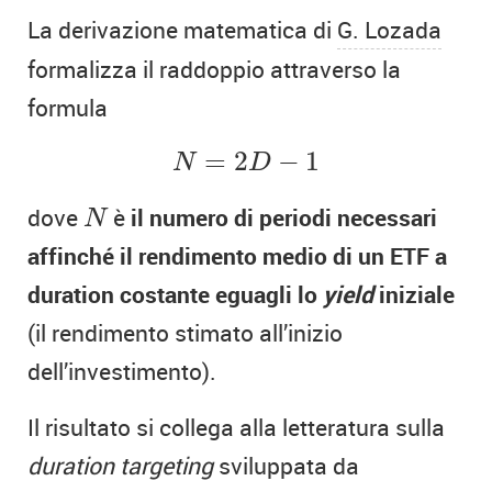
La derivazione matematica di
G. Lozada
formalizza il raddoppio attraverso la
formula
N
=
2
D
−
1
=
2
−
1
N
D
N
dove
è
il numero di periodi necessari
N
affinché il rendimento medio di un ETF a
duration costante eguagli lo
yield
iniziale
(il rendimento stimato all’inizio
dell’investimento).
Il risultato si collega alla letteratura sulla
duration targeting
sviluppata da