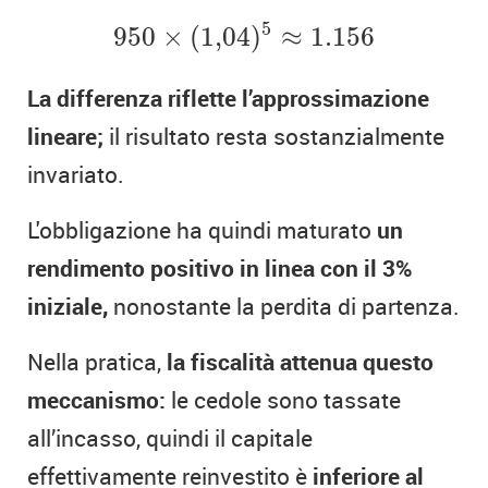
950
×
(
1
,
04
)
5
≈
1.156
5
950
×
(
1
,
04
)
≈
1.156
La differenza riflette l’approssimazione
lineare;
il risultato resta sostanzialmente
invariato.
L'obbligazione ha quindi maturato
un
rendimento positivo in linea con il 3%
iniziale,
nonostante la perdita di partenza.
Nella pratica,
la fiscalità attenua questo
meccanismo:
le cedole sono tassate
all’incasso, quindi il capitale
effettivamente reinvestito è
inferiore al