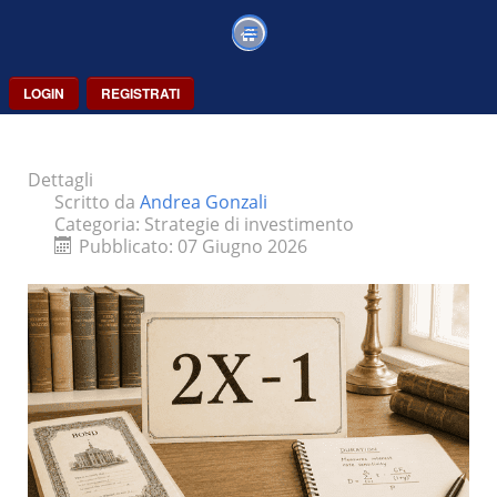
LOGIN
REGISTRATI
Dettagli
Scritto da
Andrea Gonzali
Categoria:
Strategie di investimento
Pubblicato: 07 Giugno 2026