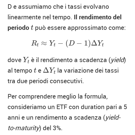
D e assumiamo che i tassi evolvano
linearmente nel tempo.
Il rendimento del
t
periodo
può essere approssimato come:
t
R
t
≈
Y
t
−
(
D
−
1
)
Δ
Y
t
≈
−
(
−
1
)
Δ
R
Y
D
Y
t
t
t
Y
t
dove
è il rendimento a scadenza (
yield
)
Y
t
Δ
Y
t
t
al tempo
e
Δ
la variazione dei tassi
t
Y
t
tra due periodi consecutivi.
Per comprendere meglio la formula,
consideriamo un ETF con duration pari a 5
anni e un rendimento a scadenza (
yield-
to-maturity
) del 3%.