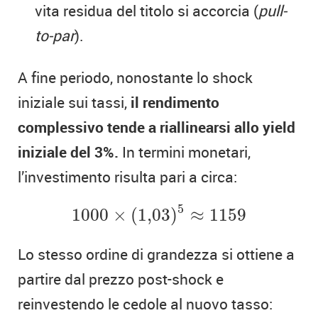
vita residua del titolo si accorcia (
pull-
to-par
).
A fine periodo, nonostante lo shock
iniziale sui tassi,
il rendimento
complessivo tende a riallinearsi allo yield
iniziale del 3%.
In termini monetari,
l’investimento risulta pari a circa:
1000
×
(
1
,
03
)
5
≈
1159
5
1000
×
(
1
,
03
)
≈
1159
Lo stesso ordine di grandezza si ottiene a
partire dal prezzo post-shock e
reinvestendo le cedole al nuovo tasso: