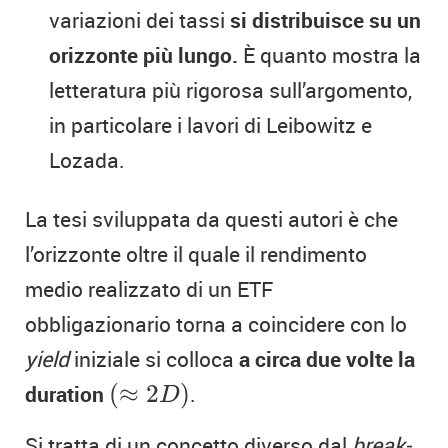
variazioni dei tassi
si distribuisce su un
orizzonte più lungo.
È quanto mostra la
letteratura più rigorosa sull’argomento,
in particolare i lavori di Leibowitz e
Lozada.
La tesi sviluppata da questi autori è che
l’orizzonte oltre il quale il rendimento
medio realizzato di un ETF
obbligazionario torna a coincidere con lo
yield
iniziale si colloca
a circa due volte la
(
≈
2
D
)
duration
(
≈
2
)
.
D
Si tratta di un concetto diverso dal
break-