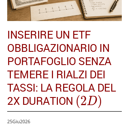
INSERIRE UN ETF
OBBLIGAZIONARIO IN
PORTAFOGLIO SENZA
TEMERE I RIALZI DEI
TASSI: LA REGOLA DEL
(
2
D
)
(
2
)
2X DURATION
D
25
Giu
2026