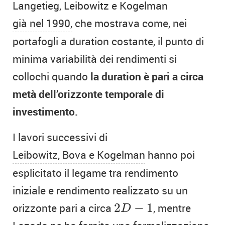
Langetieg, Leibowitz e Kogelman
già nel 1990,
che mostrava come, nei
portafogli a duration costante, il punto di
minima variabilità dei rendimenti si
collochi quando
la duration è pari a circa
metà dell’orizzonte temporale di
investimento.
I lavori successivi di
Leibowitz, Bova e Kogelman
hanno poi
esplicitato il legame tra rendimento
iniziale e rendimento realizzato su un
2
D
−
1
orizzonte pari a circa
2
−
1
, mentre
D