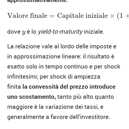
Valore finale
=
Capitale iniziale
×
(
1
+
y
Valore finale
=
Capitale iniziale
×
(
1
y
dove
è lo
yield-to-maturity
iniziale.
y
La relazione vale al lordo delle imposte e
in approssimazione lineare: il risultato è
esatto solo in tempo continuo e per shock
infinitesimi; per shock di ampiezza
finita
la convessità del prezzo introduce
uno scostamento,
tanto più alto quanto
maggiore è la variazione dei tassi, e
generalmente a favore dell’investitore.