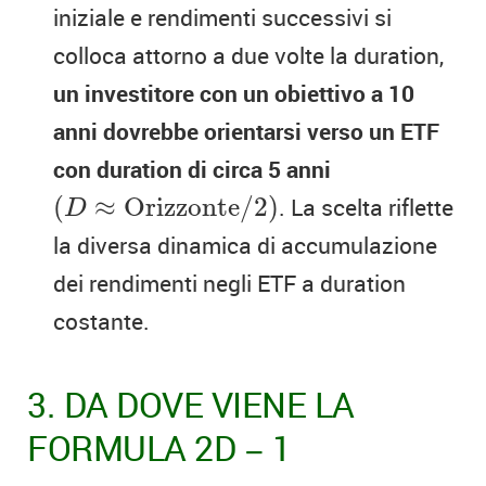
iniziale e rendimenti successivi si
colloca attorno a due volte la duration,
un investitore con un obiettivo a 10
anni dovrebbe orientarsi verso un ETF
con duration di circa 5 anni
(
D
≈
O
r
i
z
z
o
n
t
e
/
2
)
(
≈
O
r
i
z
z
o
n
t
e
/
2
)
. La scelta riflette
D
la diversa dinamica di accumulazione
dei rendimenti negli ETF a duration
costante.
3. DA DOVE VIENE LA
FORMULA 2D − 1