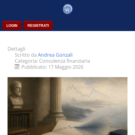
LOGIN
REGISTRATI
Dettagli
Scritto da
Andrea Gonzali
Categoria:
Consulenza finanziaria
Pubblicato: 17 Maggio 2026