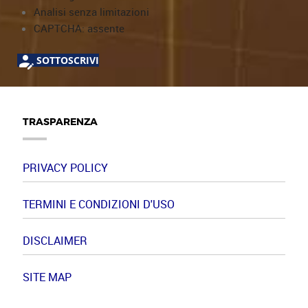
Analisi senza limitazioni
CAPTCHA: assente
SOTTOSCRIVI
TRASPARENZA
PRIVACY POLICY
TERMINI E CONDIZIONI D'USO
DISCLAIMER
SITE MAP