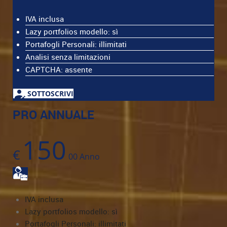
IVA inclusa
Lazy portfolios modello: sì
Portafogli Personali: illimitati
Analisi senza limitazioni
CAPTCHA: assente
SOTTOSCRIVI
PRO ANNUALE
150
€
00
Anno
IVA inclusa
Lazy portfolios modello: sì
Portafogli Personali: illimitati