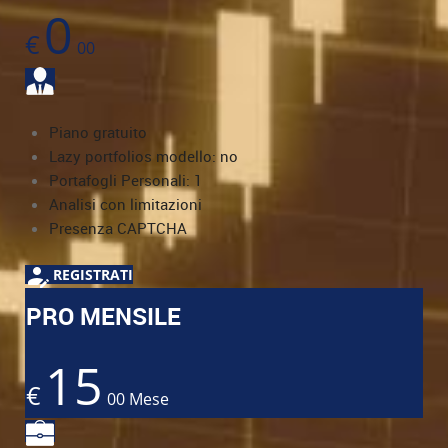
0
€
00
Piano gratuito
Lazy portfolios modello: no
Portafogli Personali: 1
Analisi con limitazioni
Presenza CAPTCHA
REGISTRATI
PRO MENSILE
15
€
00
Mese