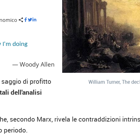
onomico
w I'm doing
Woody Allen
 saggio di profitto
William Turner, The dec
li dell'analisi
he, secondo Marx, rivela le contraddizioni intr
go periodo.