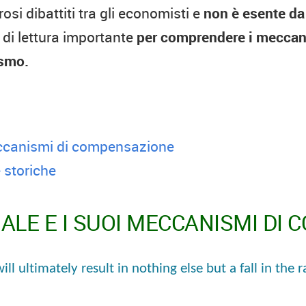
si dibattiti tra gli economisti e
non è esente da 
di lettura importante
per comprendere i meccani
ismo.
eccanismi di compensazione
 storiche
IALE E I SUOI MECCANISMI DI
ll ultimately result in nothing else but a fall in the r