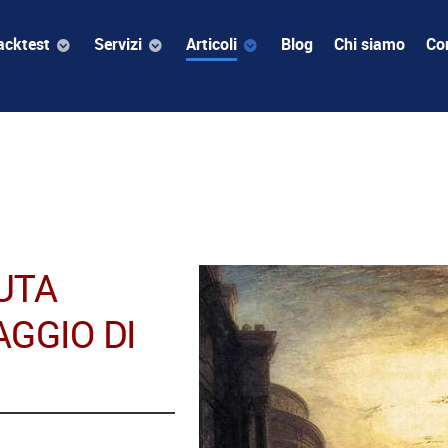
acktest
Servizi
Articoli
Blog
Chi siamo
Con
UTA
GGIO DI