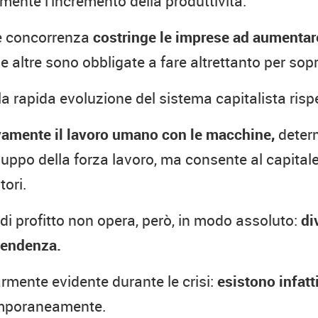
tamente l'incremento della produttività.
rte concorrenza
costringe le imprese ad aumentare
e altre sono obbligate a fare altrettanto per sop
 rapida evoluzione del sistema capitalista risp
vamente il lavoro umano con le macchine,
determ
iluppo della forza lavoro, ma consente al capita
tori.
di profitto non opera, però, in modo assoluto:
di
tendenza.
rmente evidente durante le crisi:
esistono infatt
temporaneamente.