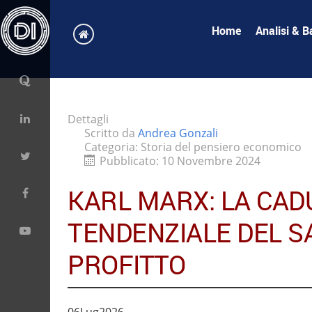
Home
Analisi & B
Dettagli
Scritto da
Andrea Gonzali
Categoria:
Storia del pensiero economico
Pubblicato: 10 Novembre 2024
KARL MARX: LA CAD
TENDENZIALE DEL SA
PROFITTO
06
Lug
2026