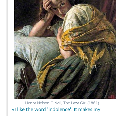
Henry Nelson O'Neil, The Lazy Girl (1861)
«I like the word 'indolence'. It makes my