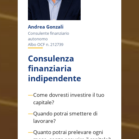
Andrea Gonzali
Consulente finanziario
autonomo
Albo OCF n. 212739
Consulenza
finanziaria
indipendente
—
Come dovresti investire il tuo
capitale?
—
Quando potrai smettere di
lavorare?
—
Quanto potrai prelevare ogni