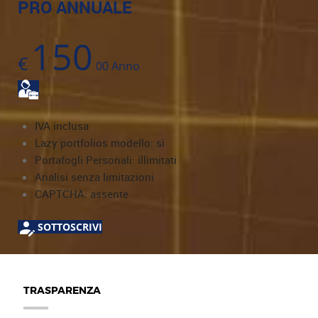
PRO ANNUALE
150
€
00
Anno
IVA inclusa
Lazy portfolios modello: sì
Portafogli Personali: illimitati
Analisi senza limitazioni
CAPTCHA: assente
SOTTOSCRIVI
TRASPARENZA