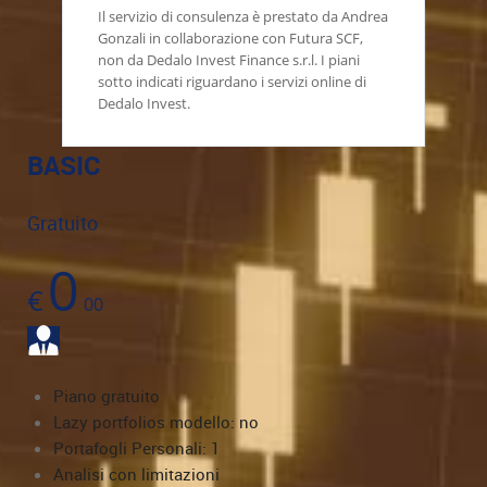
Il servizio di consulenza è prestato da Andrea
Gonzali in collaborazione con Futura SCF,
non da Dedalo Invest Finance s.r.l. I piani
sotto indicati riguardano i servizi online di
Dedalo Invest.
BASIC
Gratuito
0
€
00
Piano gratuito
Lazy portfolios modello: no
Portafogli Personali: 1
Analisi con limitazioni