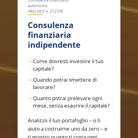
Consulente finanziario
autonomo
Albo OCF n. 212739
Consulenza
finanziaria
indipendente
—
Come dovresti investire il tuo
capitale?
—
Quando potrai smettere di
lavorare?
—
Quanto potrai prelevare ogni
mese, senza esaurire il capitale?
Analizzo il tuo portafoglio – o ti
aiuto a costruirne uno da zero – e
ti mostro quanto ti costa ogni