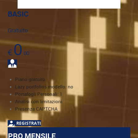
BASIC
Gratuito
0
€
00
Piano gratuito
Lazy portfolios modello: no
Portafogli Personali: 1
Analisi con limitazioni
Presenza CAPTCHA
REGISTRATI
PRO MENSILE