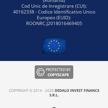
(Romania)
Cod Unic de Inregistrare (CUI):
40162338 - Codice Identificativo Unico
Europeo (EUID):
ROONRC.J2018016469405
COPYRIGHT © 2014 - 2026
DEDALO INVEST FINANCE
S.R.L.