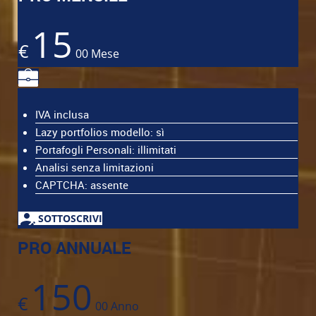
15
€
00
Mese
IVA inclusa
Lazy portfolios modello: sì
Portafogli Personali: illimitati
Analisi senza limitazioni
CAPTCHA: assente
SOTTOSCRIVI
PRO ANNUALE
150
€
00
Anno