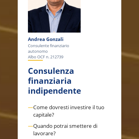
Andrea Gonzali
Consulente finanziario
autonomo
Albo OCF n. 212739
Consulenza
finanziaria
indipendente
—
Come dovresti investire il tuo
capitale?
—
Quando potrai smettere di
lavorare?