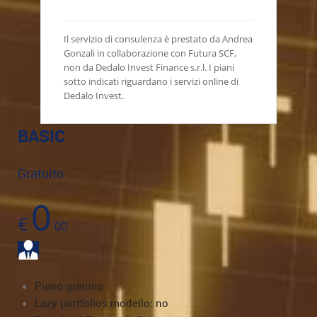
Il servizio di consulenza è prestato da Andrea
Gonzali in collaborazione con Futura SCF,
non da Dedalo Invest Finance s.r.l. I piani
sotto indicati riguardano i servizi online di
Dedalo Invest.
BASIC
Gratuito
0
€
00
Piano gratuito
Lazy portfolios modello: no