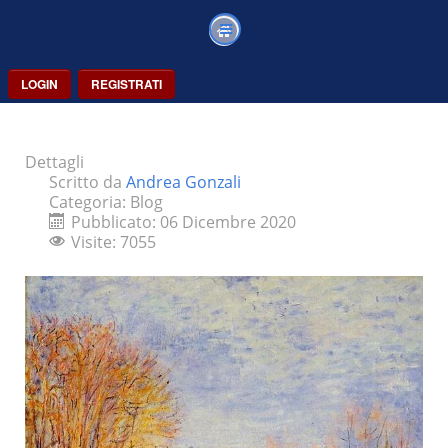
LOGIN
REGISTRATI
Dettagli
Scritto da
Andrea Gonzali
Categoria:
Blog
Pubblicato: 06 Dicembre 2020
Visite: 7055