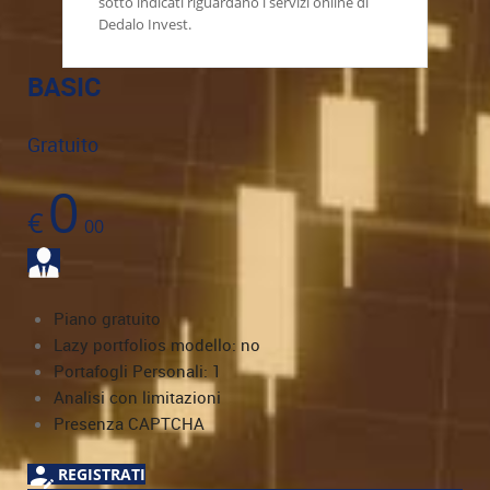
sotto indicati riguardano i servizi online di
Dedalo Invest.
BASIC
Gratuito
0
€
00
Piano gratuito
Lazy portfolios modello: no
Portafogli Personali: 1
Analisi con limitazioni
Presenza CAPTCHA
REGISTRATI