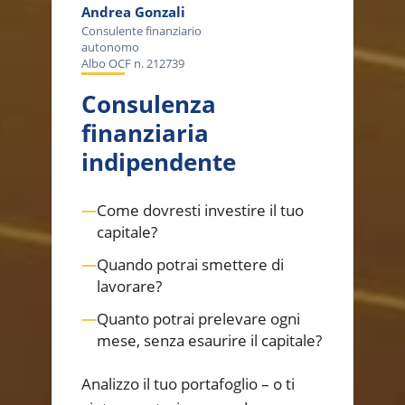
Andrea Gonzali
Consulente finanziario
autonomo
Albo OCF n. 212739
Consulenza
finanziaria
indipendente
—
Come dovresti investire il tuo
capitale?
—
Quando potrai smettere di
lavorare?
—
Quanto potrai prelevare ogni
mese, senza esaurire il capitale?
Analizzo il tuo portafoglio – o ti