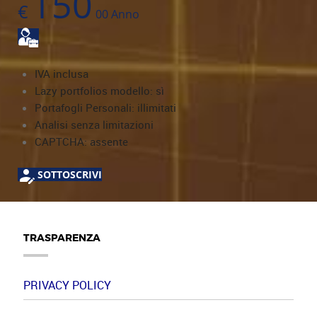
150
€
00
Anno
IVA inclusa
Lazy portfolios modello: sì
Portafogli Personali: illimitati
Analisi senza limitazioni
CAPTCHA: assente
SOTTOSCRIVI
TRASPARENZA
PRIVACY POLICY