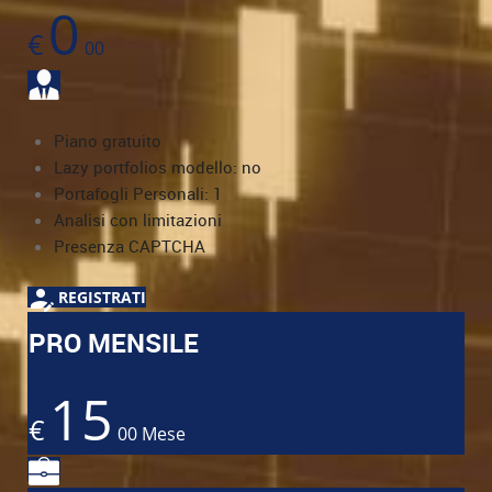
0
€
00
Piano gratuito
Lazy portfolios modello: no
Portafogli Personali: 1
Analisi con limitazioni
Presenza CAPTCHA
REGISTRATI
PRO MENSILE
15
€
00
Mese