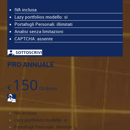
IVA inclusa
Lazy portfolios modello: sì
Portafogli Personali: illimitati
Analisi senza limitazioni
CAPTCHA: assente
SOTTOSCRIVI
PRO ANNUALE
150
€
00
Anno
IVA inclusa
Lazy portfolios modello: sì
Portafogli Personali: illimitati