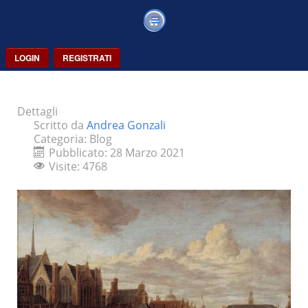
LOGIN
REGISTRATI
Dettagli
Scritto da
Andrea Gonzali
Categoria:
Blog
Pubblicato: 28 Marzo 2021
Visite: 4768