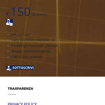
150
€
00
Anno
IVA inclusa
Lazy portfolios modello: sì
Portafogli Personali: illimitati
Analisi senza limitazioni
CAPTCHA: assente
SOTTOSCRIVI
TRASPARENZA
PRIVACY POLICY