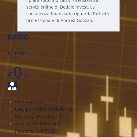
I piani sotto indicati si riferiscono ai
servizi online di Dedalo Invest. La
consulenza finanziaria riguarda l’attività
professionale di Andrea Gonzali.
BASIC
Gratuito
0
€
00
Piano gratuito
Lazy portfolios modello: no
Portafogli Personali: 1
Analisi con limitazioni
Presenza CAPTCHA