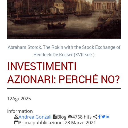
Abraham Storck, The Rokin with the Stock Exchange of
Hendrick De Keijser (XVII sec.)
INVESTIMENTI
AZIONARI: PERCHÉ NO?
12
Ago
2025
Information
Andrea Gonzali
Blog
4768 hits
Prima pubblicazione:
28 Marzo 2021