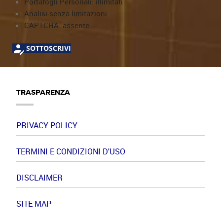
Portafogli Personali: illimitati
Analisi senza limitazioni
CAPTCHA: assente
SOTTOSCRIVI
TRASPARENZA
PRIVACY POLICY
TERMINI E CONDIZIONI D'USO
DISCLAIMER
SITE MAP