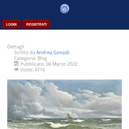
LOGIN
REGISTRATI
Dettagli
Scritto da
Andrea Gonzali
Categoria:
Blog
Pubblicato: 06 Marzo 2022
Visite: 4716