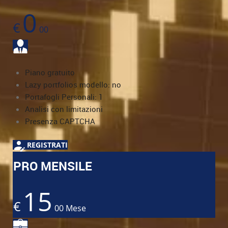
0
€
00
Piano gratuito
Lazy portfolios modello: no
Portafogli Personali: 1
Analisi con limitazioni
Presenza CAPTCHA
REGISTRATI
PRO MENSILE
15
€
00
Mese