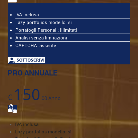
IVA inclusa
Lazy portfolios modello: sì
Portafogli Personali: illimitati
Analisi senza limitazioni
CAPTCHA: assente
SOTTOSCRIVI
PRO ANNUALE
150
€
00
Anno
IVA inclusa
Lazy portfolios modello: sì