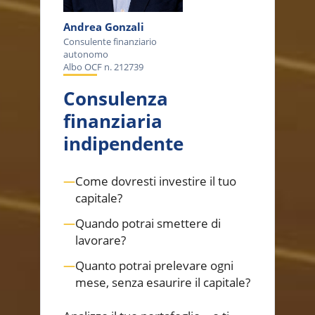
Andrea Gonzali
Consulente finanziario
autonomo
Albo OCF n. 212739
Consulenza
finanziaria
indipendente
—
Come dovresti investire il tuo
capitale?
—
Quando potrai smettere di
lavorare?
—
Quanto potrai prelevare ogni
mese, senza esaurire il capitale?