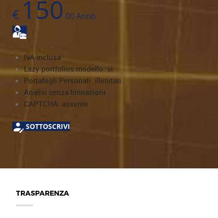
150
€
00
Anno
IVA inclusa
Lazy portfolios modello: sì
Portafogli Personali: illimitati
Analisi senza limitazioni
CAPTCHA: assente
SOTTOSCRIVI
TRASPARENZA