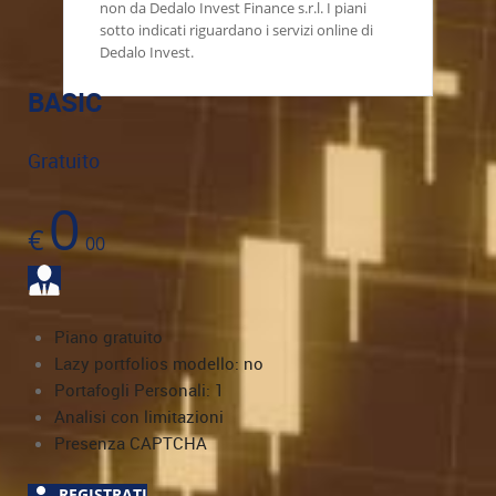
non da Dedalo Invest Finance s.r.l. I piani
sotto indicati riguardano i servizi online di
Dedalo Invest.
BASIC
Gratuito
0
€
00
Piano gratuito
Lazy portfolios modello: no
Portafogli Personali: 1
Analisi con limitazioni
Presenza CAPTCHA
REGISTRATI