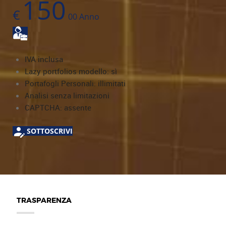
150
€
00
Anno
IVA inclusa
Lazy portfolios modello: sì
Portafogli Personali: illimitati
Analisi senza limitazioni
CAPTCHA: assente
SOTTOSCRIVI
TRASPARENZA