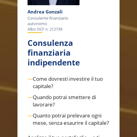
Andrea Gonzali
Consulente finanziario
autonomo
Albo OCF n. 212739
Consulenza
finanziaria
indipendente
—
Come dovresti investire il tuo
capitale?
—
Quando potrai smettere di
lavorare?
—
Quanto potrai prelevare ogni
mese, senza esaurire il capitale?