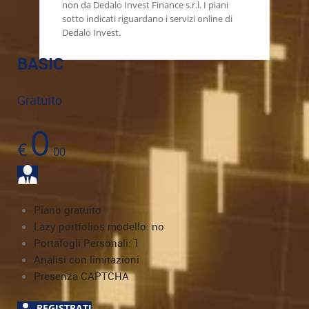
non da Dedalo Invest Finance s.r.l. I piani
sotto indicati riguardano i servizi online di
Dedalo Invest.
BASIC
Gratuito
0
€
00
Piano gratuito
Lazy portfolios modello: no
Portafogli Personali: 1
Analisi con limitazioni
Presenza CAPTCHA
REGISTRATI