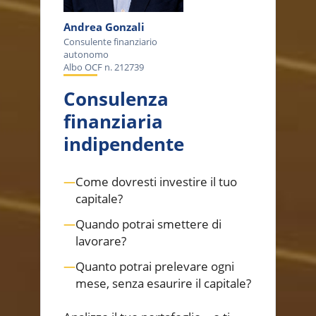
Andrea Gonzali
Consulente finanziario
autonomo
Albo OCF n. 212739
Consulenza
finanziaria
indipendente
—
Come dovresti investire il tuo
capitale?
—
Quando potrai smettere di
lavorare?
—
Quanto potrai prelevare ogni
mese, senza esaurire il capitale?