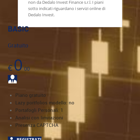
non da Dedalo Invest Finance s.r.l. I piani
sotto indicati riguardano i servizi online di
Dedalo Invest.
BASIC
Gratuito
0
€
00
Piano gratuito
Lazy portfolios modello: no
Portafogli Personali: 1
Analisi con limitazioni
Presenza CAPTCHA
REGISTRATI