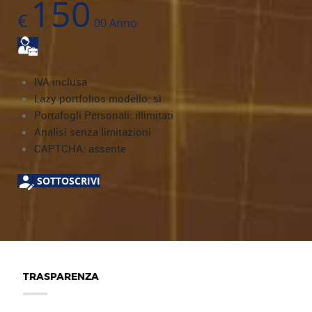
150
€
00
Anno
IVA inclusa
Lazy portfolios modello: sì
Portafogli Personali: illimitati
Analisi senza limitazioni
CAPTCHA: assente
SOTTOSCRIVI
TRASPARENZA