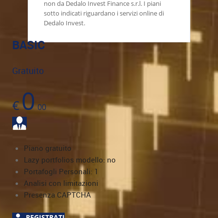
non da Dedalo Invest Finance s.r.l. I piani
sotto indicati riguardano i servizi online di
Dedalo Invest.
BASIC
Gratuito
0
€
00
Piano gratuito
Lazy portfolios modello: no
Portafogli Personali: 1
Analisi con limitazioni
Presenza CAPTCHA
REGISTRATI