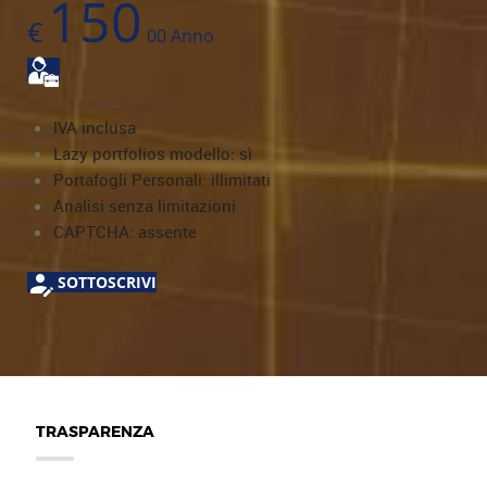
150
€
00
Anno
IVA inclusa
Lazy portfolios modello: sì
Portafogli Personali: illimitati
Analisi senza limitazioni
CAPTCHA: assente
SOTTOSCRIVI
TRASPARENZA