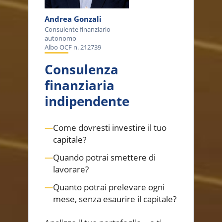
Andrea Gonzali
Consulente finanziario
autonomo
Albo OCF n. 212739
Consulenza
finanziaria
indipendente
—
Come dovresti investire il tuo
capitale?
—
Quando potrai smettere di
lavorare?
—
Quanto potrai prelevare ogni
mese, senza esaurire il capitale?