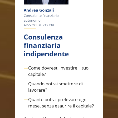
Andrea Gonzali
Consulente finanziario
autonomo
Albo OCF n. 212739
Consulenza
finanziaria
indipendente
—
Come dovresti investire il tuo
capitale?
—
Quando potrai smettere di
lavorare?
—
Quanto potrai prelevare ogni
mese, senza esaurire il capitale?