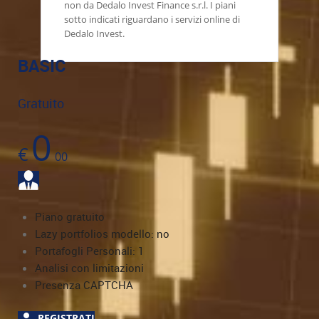
non da Dedalo Invest Finance s.r.l. I piani
sotto indicati riguardano i servizi online di
Dedalo Invest.
BASIC
Gratuito
0
€
00
Piano gratuito
Lazy portfolios modello: no
Portafogli Personali: 1
Analisi con limitazioni
Presenza CAPTCHA
REGISTRATI