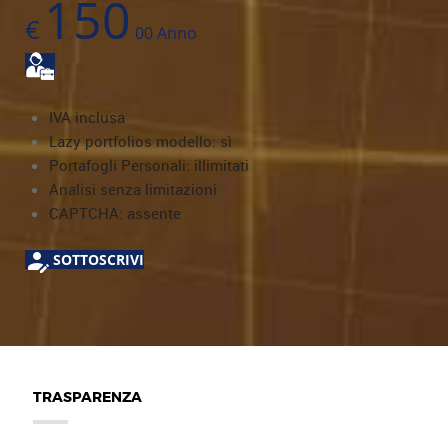
150
€
00
Anno
IVA inclusa
Lazy portfolios modello: sì
Portafogli Personali: illimitati
Analisi senza limitazioni
CAPTCHA: assente
SOTTOSCRIVI
TRASPARENZA