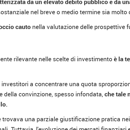
tterizzata da un elevato debito pubblico e da un
ostanziale nel breve o medio termine sia molto
roccio cauto
nella valutazione delle prospettive f
nte rilevante nelle scelte di investimento
è la t
i investitori a concentrare una quota sproporzio
se della convinzione, spesso infondata,
che tale 
lo.
trovava una parziale giustificazione pratica nei 
nali.
Tuttavia, l'evoluzione dei mercati finanziari