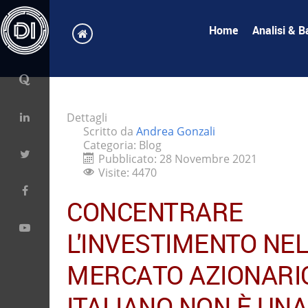
Home
Analisi & B
Dettagli
Scritto da
Andrea Gonzali
Categoria:
Blog
Pubblicato: 28 Novembre 2021
Visite: 4470
CONCENTRARE
L'INVESTIMENTO NEL
MERCATO AZIONARI
ITALIANO NON È UN