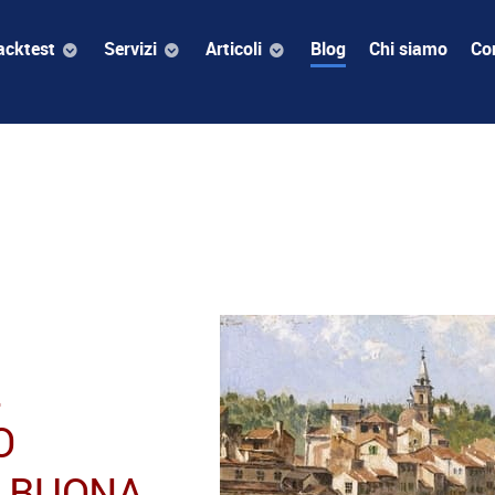
acktest
Servizi
Articoli
Blog
Chi siamo
Con
O
A BUONA