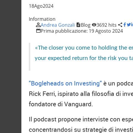
18
Ago
2024
Information
Andrea Gonzali
Blog
3692 hits
Prima pubblicazione:
19 Agosto 2024
«The closer you come to holding the en
your expected return for the risk you t
"Bogleheads on Investing"
è un podca
Rick Ferri, ispirato alla filosofia di i
fondatore di Vanguard.
Il podcast propone interviste con esper
concentrandosi su strategie di inves