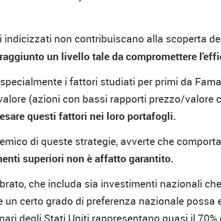
 indicizzati non contribuiscano alla
scoperta de
raggiunto un livello tale da compromettere l'eff
specialmente i fattori studiati per primi da Fa
 valore (azioni con bassi rapporti prezzo/valore 
esare questi fattori nei loro portafogli.
emico di queste strategie, avverte che comport
enti superiori non è affatto garantito.
ato, che includa sia investimenti nazionali che
un certo grado di preferenza nazionale possa es
ari degli Stati Uniti rappresentano quasi il 70% d