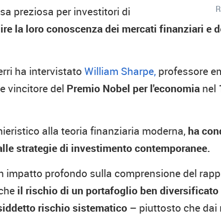
R
sa preziosa per investitori di
re la loro conoscenza dei mercati finanziari e de
rri ha intervistato
William Sharpe,
professore em
e vincitore del
Premio Nobel per l'economia
nel 
nieristico alla teoria finanziaria moderna,
ha cond
 alle strategie di investimento contemporanee.
un impatto profondo sulla comprensione del rappo
 che
il rischio di un portafoglio ben diversifica
siddetto rischio sistematico –
piuttosto che dai ri