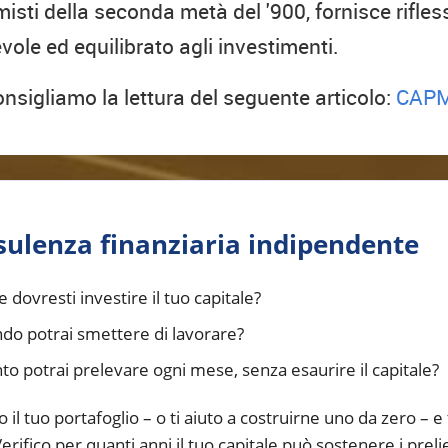
isti della seconda metà del '900, fornisce rifle
ole ed equilibrato agli investimenti.
sigliamo la lettura del seguente articolo:
CAPM 
ulenza finanziaria indipendente
dovresti investire il tuo capitale?
do potrai smettere di lavorare?
o potrai prelevare ogni mese, senza esaurire il capitale?
o il tuo portafoglio – o ti aiuto a costruirne uno da zero – e
erifico per quanti anni il tuo capitale può sostenere i preli