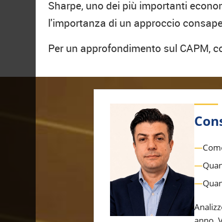
Sharpe, uno dei più importanti econom
l'importanza di un approccio consapev
Per un approfondimento sul CAPM, con
Cons
—
Come 
—
Quan
—
Quant
Analizz
anno. V