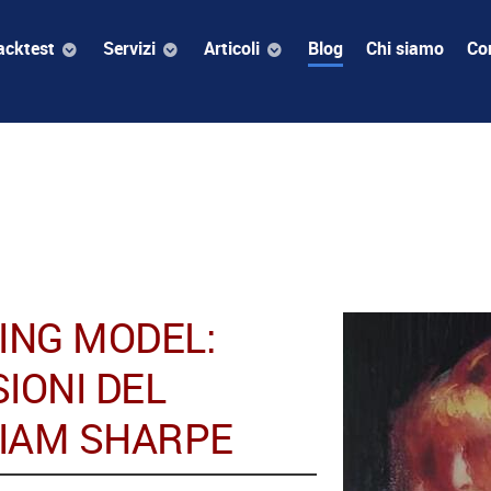
acktest
Servizi
Articoli
Blog
Chi siamo
Con
CING MODEL:
SIONI DEL
LIAM SHARPE