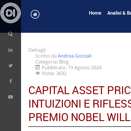
Home
Analisi & B
Dettagli
Scritto da
Andrea Gonzali
Categoria:
Blog
Pubblicato: 19 Agosto 2024
Visite: 3692
CAPITAL ASSET PRI
INTUIZIONI E RIFLES
PREMIO NOBEL WIL