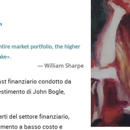
tire market portfolio, the higher
ake».
William Sharpe
st finanziario condotto da
nvestimento di John Bogle,
ti del settore finanziario,
timento a basso costo e