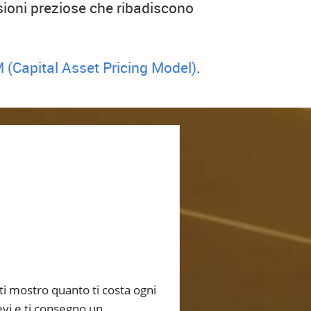
ssioni preziose che ribadiscono
(Capital Asset Pricing Model)
.
 ti mostro quanto ti costa ogni
evi e ti consegno un