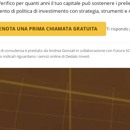
erifico per quanti anni il tuo capitale può sostenere i preli
to di politica di investimento con strategia, strumenti e 
ENOTA UNA PRIMA CHIAMATA GRATUITA
Ti rispondo
io di consulenza è prestato da Andrea Gonzali in collaborazione con Futura SCF
o indicati riguardano i servizi online di Dedalo Invest.