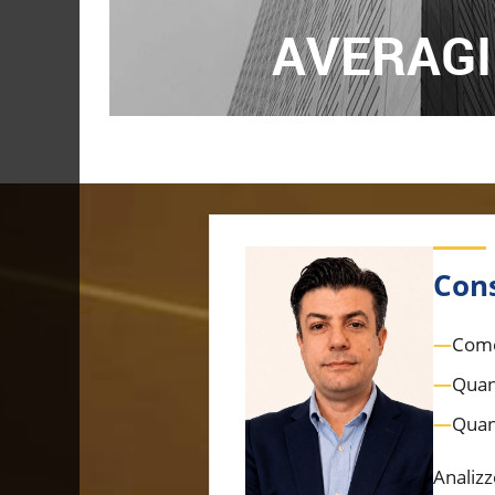
AVERAG
Cons
—
Come 
—
Quan
—
Quant
Analizz