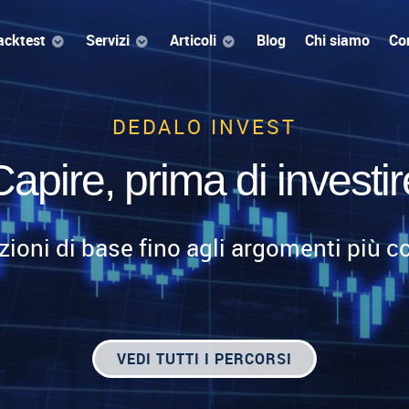
acktest
Servizi
Articoli
Blog
Chi siamo
Con
DEDALO INVEST
Capire, prima di investir
zioni di base fino agli argomenti più 
VEDI TUTTI I PERCORSI