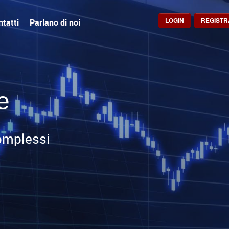
LOGIN
REGISTR
tatti
Parlano di noi
e
complessi