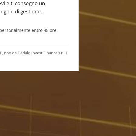
evi e ti consegno un
regole di gestione.
 personalmente entro 48 ore.
, non da Dedalo Invest Finance s.r.l. I