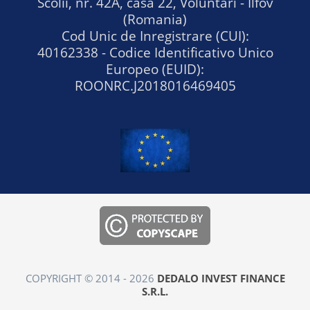
Scolii, nr. 42A, casa 22, Voluntari - Ilfov
(Romania)
Cod Unic de Inregistrare (CUI):
40162338 - Codice Identificativo Unico
Europeo (EUID):
ROONRC.J2018016469405
COPYRIGHT © 2014 - 2026
DEDALO INVEST FINANCE
S.R.L.