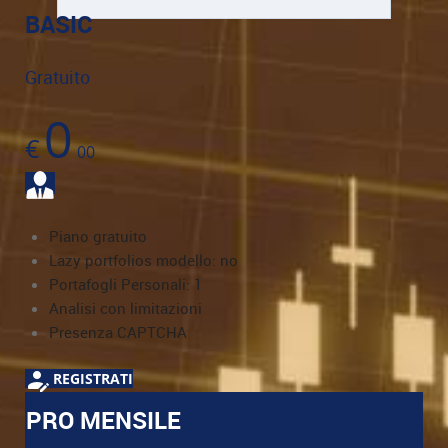
BASIC
Gratuito
0
€
00
Piano gratuito
Lazy portfolios modello: no
Portafogli Personali: 1
Analisi con limitazioni
Presenza CAPTCHA
REGISTRATI
PRO MENSILE