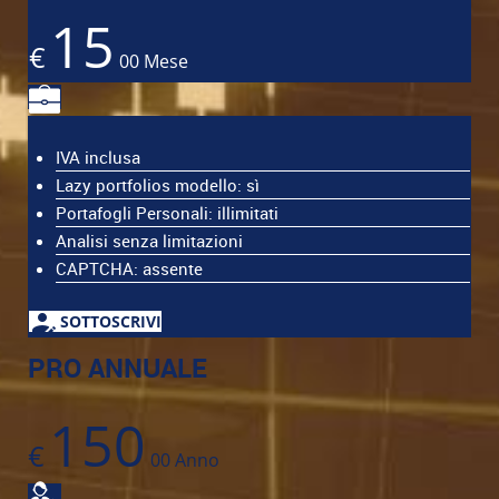
15
€
00
Mese
IVA inclusa
Lazy portfolios modello: sì
Portafogli Personali: illimitati
Analisi senza limitazioni
CAPTCHA: assente
SOTTOSCRIVI
PRO ANNUALE
150
€
00
Anno