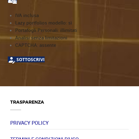
IVA inclusa
Lazy portfolios modello: sì
Portafogli Personali: illimitati
Analisi senza limitazioni
CAPTCHA: assente
SOTTOSCRIVI
TRASPARENZA
PRIVACY POLICY