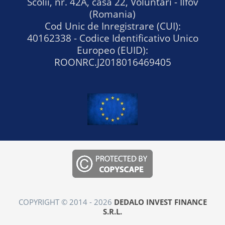
Scolii, nr. 42A, casa 22, Voluntari - Ilfov
(Romania)
Cod Unic de Inregistrare (CUI):
40162338 - Codice Identificativo Unico
Europeo (EUID):
ROONRC.J2018016469405
COPYRIGHT © 2014 - 2026
DEDALO INVEST FINANCE
S.R.L.