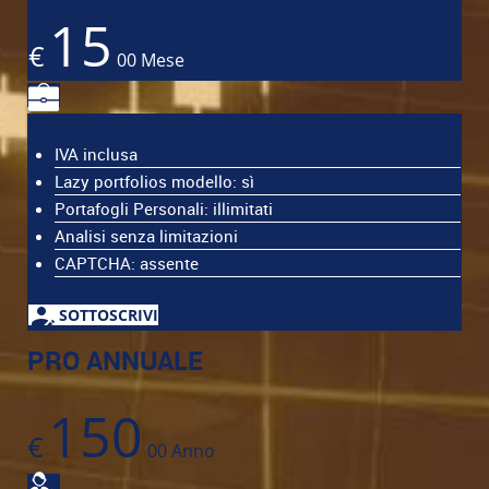
15
€
00
Mese
IVA inclusa
Lazy portfolios modello: sì
Portafogli Personali: illimitati
Analisi senza limitazioni
CAPTCHA: assente
SOTTOSCRIVI
PRO ANNUALE
150
€
00
Anno