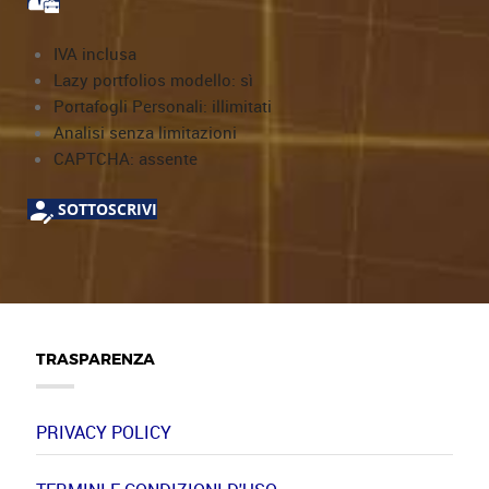
IVA inclusa
Lazy portfolios modello: sì
Portafogli Personali: illimitati
Analisi senza limitazioni
CAPTCHA: assente
SOTTOSCRIVI
TRASPARENZA
PRIVACY POLICY