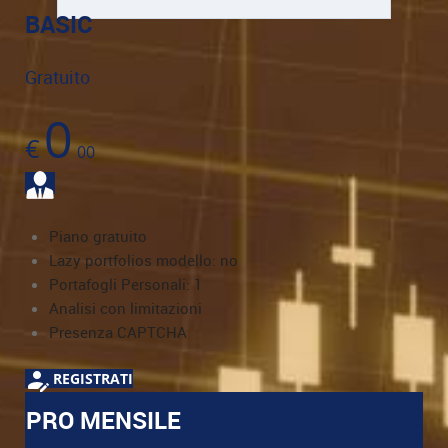
BASIC
Gratuito
0
€
00
Piano gratuito
Lazy portfolios modello: no
Portafogli Personali: 1
Analisi con limitazioni
Presenza CAPTCHA
REGISTRATI
PRO MENSILE