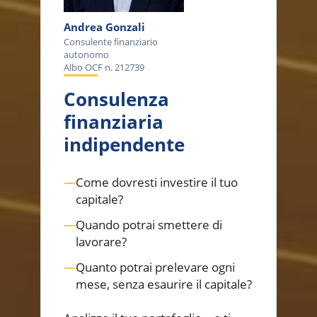
Andrea Gonzali
Consulente finanziario
autonomo
Albo OCF n. 212739
Consulenza
finanziaria
indipendente
—
Come dovresti investire il tuo
capitale?
—
Quando potrai smettere di
lavorare?
—
Quanto potrai prelevare ogni
mese, senza esaurire il capitale?