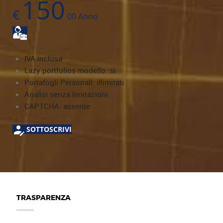
150
€
00
Anno
IVA inclusa
Lazy portfolios modello: sì
Portafogli Personali: illimitati
Analisi senza limitazioni
CAPTCHA: assente
SOTTOSCRIVI
TRASPARENZA