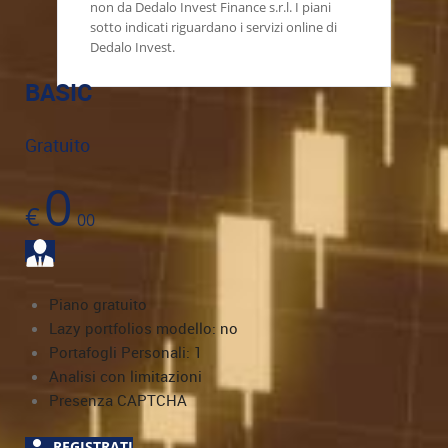
non da Dedalo Invest Finance s.r.l. I piani
sotto indicati riguardano i servizi online di
Dedalo Invest.
BASIC
Gratuito
0
€
00
Piano gratuito
Lazy portfolios modello: no
Portafogli Personali: 1
Analisi con limitazioni
Presenza CAPTCHA
REGISTRATI