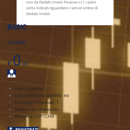
non da Dedalo Invest Finance s.r.l. I piani
sotto indicati riguardano i servizi online di
Dedalo Invest.
BASIC
Gratuito
0
€
00
Piano gratuito
Lazy portfolios modello: no
Portafogli Personali: 1
Analisi con limitazioni
Presenza CAPTCHA
REGISTRATI