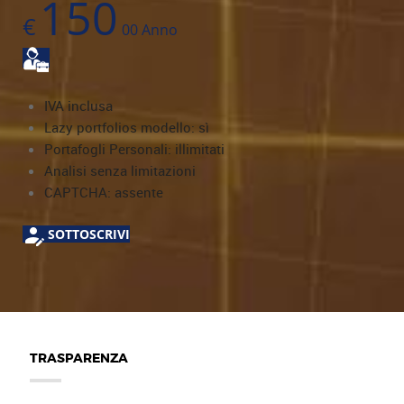
150
€
00
Anno
IVA inclusa
Lazy portfolios modello: sì
Portafogli Personali: illimitati
Analisi senza limitazioni
CAPTCHA: assente
SOTTOSCRIVI
TRASPARENZA