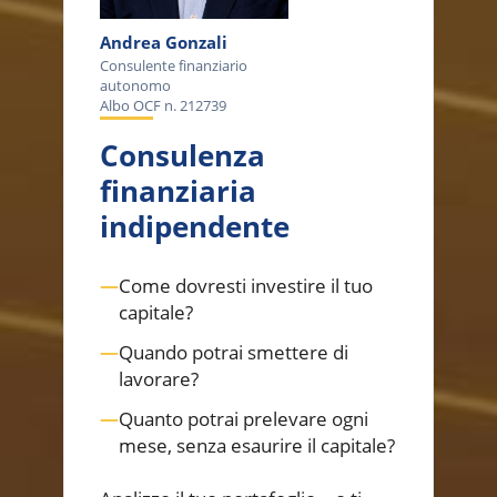
Andrea Gonzali
Consulente finanziario
autonomo
Albo OCF n. 212739
Consulenza
finanziaria
indipendente
—
Come dovresti investire il tuo
capitale?
—
Quando potrai smettere di
lavorare?
—
Quanto potrai prelevare ogni
mese, senza esaurire il capitale?