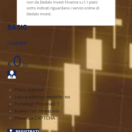
non da Dedalo Invest Finance s.r.l. I piani
sotto indicati riguardano i servizi online di
Dedalo Invest.
BASIC
Gratuito
0
€
00
Piano gratuito
Lazy portfolios modello: no
Portafogli Personali: 1
Analisi con limitazioni
Presenza CAPTCHA
REGISTRATI