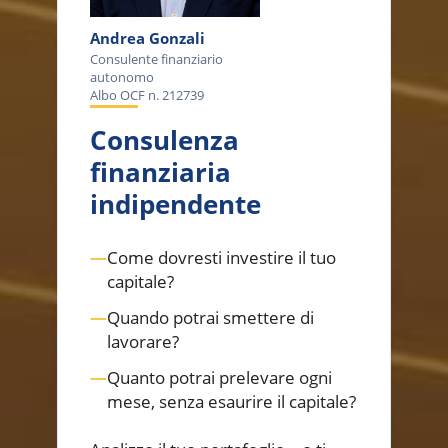
Andrea Gonzali
Consulente finanziario
autonomo
Albo OCF n. 212739
Consulenza
finanziaria
indipendente
—
Come dovresti investire il tuo
capitale?
—
Quando potrai smettere di
lavorare?
—
Quanto potrai prelevare ogni
mese, senza esaurire il capitale?