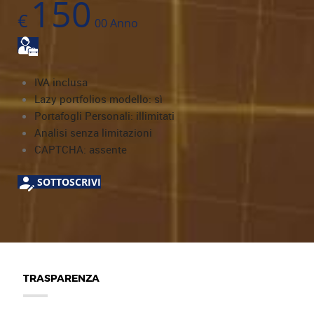
150
€
00
Anno
IVA inclusa
Lazy portfolios modello: sì
Portafogli Personali: illimitati
Analisi senza limitazioni
CAPTCHA: assente
SOTTOSCRIVI
TRASPARENZA