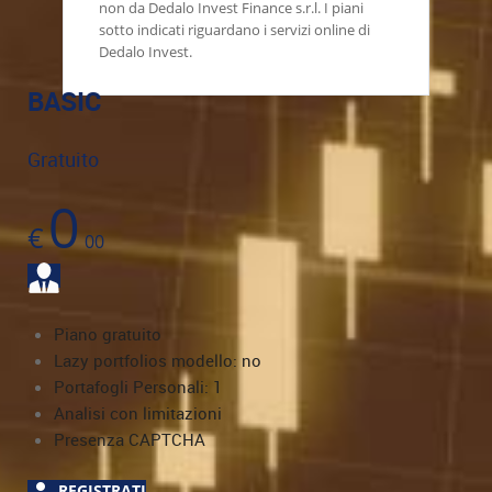
non da Dedalo Invest Finance s.r.l. I piani
sotto indicati riguardano i servizi online di
Dedalo Invest.
BASIC
Gratuito
0
€
00
Piano gratuito
Lazy portfolios modello: no
Portafogli Personali: 1
Analisi con limitazioni
Presenza CAPTCHA
REGISTRATI