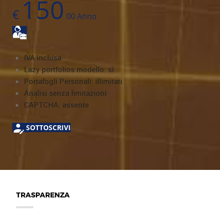
150
€
00
Anno
IVA inclusa
Lazy portfolios modello: sì
Portafogli Personali: illimitati
Analisi senza limitazioni
CAPTCHA: assente
SOTTOSCRIVI
TRASPARENZA