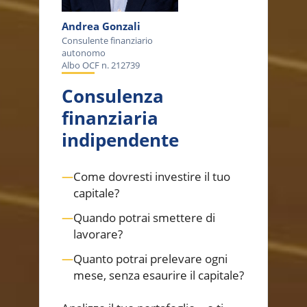
Andrea Gonzali
Consulente finanziario
autonomo
Albo OCF n. 212739
Consulenza
finanziaria
indipendente
—
Come dovresti investire il tuo
capitale?
—
Quando potrai smettere di
lavorare?
—
Quanto potrai prelevare ogni
mese, senza esaurire il capitale?